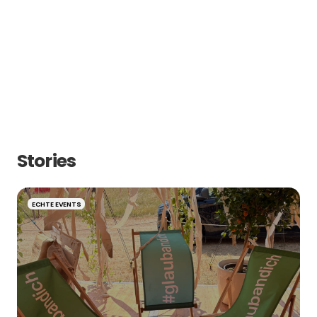
Ball
Messe
Weihnachtsfeier
Sommerfest
Firmen
Geburtstag
Private
Hochzeit
Stories
ECHTE EVENTS