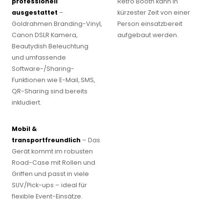
professionell
Retro Booth kann in
ausgestattet
–
kürzester Zeit von einer
Goldrahmen Branding-Vinyl,
Person einsatzbereit
Canon DSLR Kamera,
aufgebaut werden.
Beautydish Beleuchtung
und umfassende
Software-/Sharing-
Funktionen wie E-Mail, SMS,
QR-Sharing sind bereits
inkludiert. ‍
Mobil &
transportfreundlich
– Das
Gerät kommt im robusten
Road-Case mit Rollen und
Griffen und passt in viele
SUV/Pick-ups – ideal für
flexible Event-Einsätze.