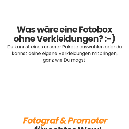
Was wäre eine Fotobox
ohne Verkleidungen? :-)
Du kannst eines unserer Pakete auswählen oder du
kannst deine eigene Verkleidungen mitbringen,
ganz wie Du magst.
Small
Includes 10 items
Large
59
€
39
€
Includes 20 items
Special
bis zum 28. Februar
89
€
59
€
Includes 50 items
bis zum 28. Februar
199
€
149
€
bis zum 28. Februar
Fotograf & Promoter