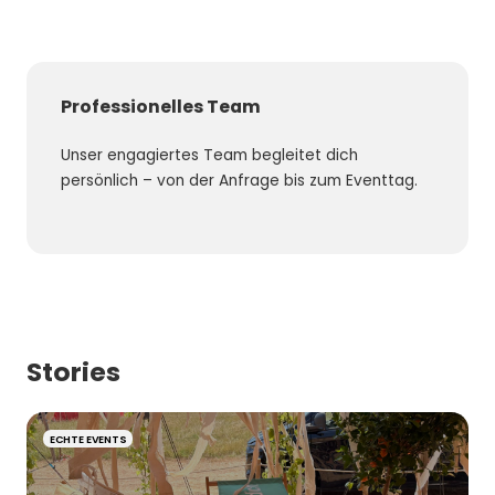
Professionelles Team
Unter
Unser engagiertes Team begleitet dich
Auf Wun
persönlich – von der Anfrage bis zum Eventtag.
Gäste b
sorgt.
Stories
ECHTE EVENTS