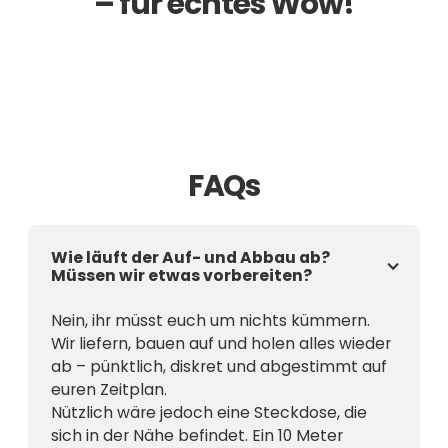
– für echtes Wow!
Promoter(in)
Verfügbar für 4 bis 10 Stunden.
Fotograf
ab
42
€/St
Verfügbar für 4 bis 10 Stunden.
ab
149
€/St
FAQs
Wie läuft der Auf- und Abbau ab?
Müssen wir etwas vorbereiten?
Nein, ihr müsst euch um nichts kümmern.
Wir liefern, bauen auf und holen alles wieder
ab – pünktlich, diskret und abgestimmt auf
euren Zeitplan.
Nützlich wäre jedoch eine Steckdose, die
sich in der Nähe befindet. Ein 10 Meter