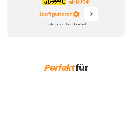
ab
999
€
ab
899
€
Konfigurieren
Kostenlos • Unverbindlich
Perfekt
für
Ball
Messe
Weihnachtsfeier
Sommerfest
Firmen
Geburtstag
Private
Hochzeit