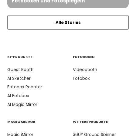
Fotoboxen und Fotospiegeln
Alle Stories
KI-PRODUKTE
FOTOBOXEN
Guest Booth
Videobooth
AI Sketcher
Fotobox
Fotobox Roboter
AI Fotobox
AI Magic Mirror
MAGIC MIRROR
WEITERE PRODUKTE
Magic iMirror
360° Ground Spinner