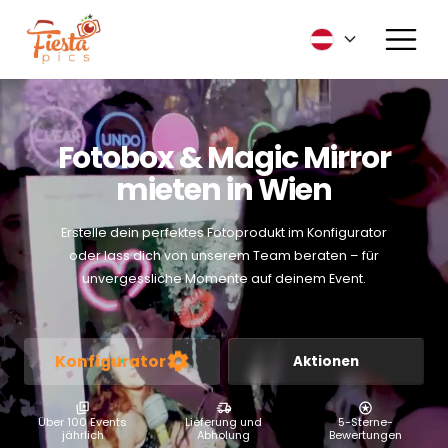
Fotobox & Magic Mirror
mieten in Wien
Erstelle dein perfektes Fotoprodukt im Konfigurator
oder lass dich von unserem Team beraten – für
unvergessliche Momente auf deinem Event.
Konfigurator
Aktionen
Über 100 Events
Lieferung und
5-Sterne-
jährlich
Abholung
Bewertungen