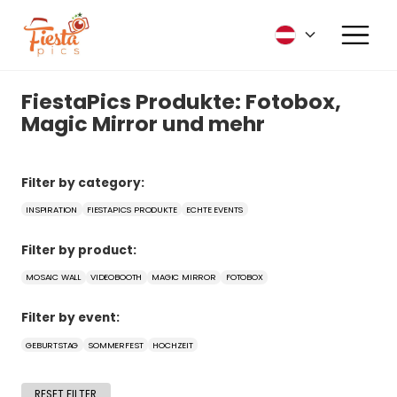
FiestaPics Produkte: Fotobox,
Magic Mirror und mehr
Filter by category:
INSPIRATION
FIESTAPICS PRODUKTE
ECHTE EVENTS
Filter by product:
MOSAIC WALL
VIDEOBOOTH
MAGIC MIRROR
FOTOBOX
Filter by event:
GEBURTSTAG
SOMMERFEST
HOCHZEIT
RESET FILTER