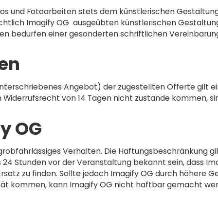
tos und Fotoarbeiten stets dem künstlerischen Gestaltung
htlich Imagify OG ausgeübten künstlerischen Gestaltung
 bedürfen einer gesonderten schriftlichen Vereinbarung
den
unterschriebenes Angebot) der zugestellten Offerte gilt e
m Widerrufsrecht von 14 Tagen nicht zustande kommen, sin
fy OG
 grobfahrlässiges Verhalten. Die Haftungsbeschränkung gi
ns 24 Stunden vor der Veranstaltung bekannt sein, dass I
Ersatz zu finden. Sollte jedoch Imagify OG durch höhere Ge
 spät kommen, kann Imagify OG nicht haftbar gemacht w