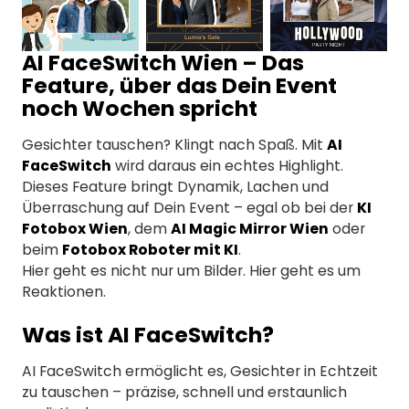
AI FaceSwitch Wien – Das
Feature, über das Dein Event
noch Wochen spricht
Gesichter tauschen? Klingt nach Spaß. Mit
AI
FaceSwitch
wird daraus ein echtes Highlight.
Dieses Feature bringt Dynamik, Lachen und
Überraschung auf Dein Event – egal ob bei der
KI
Fotobox Wien
, dem
AI Magic Mirror Wien
oder
beim
Fotobox Roboter mit KI
.
Hier geht es nicht nur um Bilder. Hier geht es um
Reaktionen.
Was ist AI FaceSwitch?
AI FaceSwitch ermöglicht es, Gesichter in Echtzeit
zu tauschen – präzise, schnell und erstaunlich