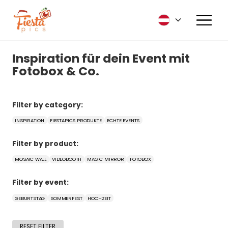
Inspiration für dein Event mit
Fotobox & Co.
Filter by category:
INSPIRATION
FIESTAPICS PRODUKTE
ECHTE EVENTS
Filter by product:
MOSAIC WALL
VIDEOBOOTH
MAGIC MIRROR
FOTOBOX
Filter by event:
GEBURTSTAG
SOMMERFEST
HOCHZEIT
RESET FILTER