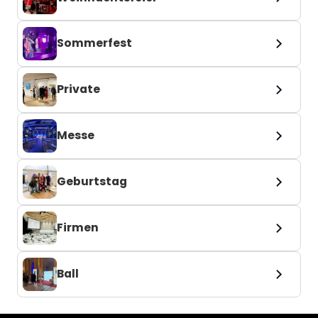
Sommerfest
Private
Messe
Geburtstag
Firmen
Ball