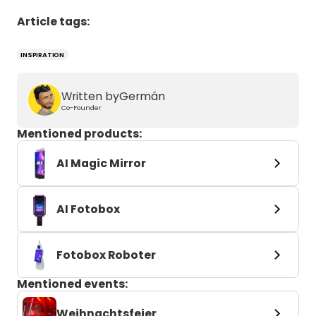
Article tags:
INSPIRATION
Written by
Germán
Co-Founder
Mentioned products:
AI Magic Mirror
AI Fotobox
Fotobox Roboter
Mentioned events:
Weihnachtsfeier