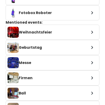
Fotobox Roboter
Mentioned events:
Weihnachtsfeier
Geburtstag
Messe
Firmen
Ball