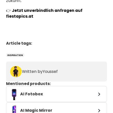
Zukunft.
👉
Jetzt unverbindlich anfragen auf
fiestapics.at
Article tags:
INSPIRATION
Written by
Youssef
Mentioned products:
AI Fotobox
AI Magic Mirror