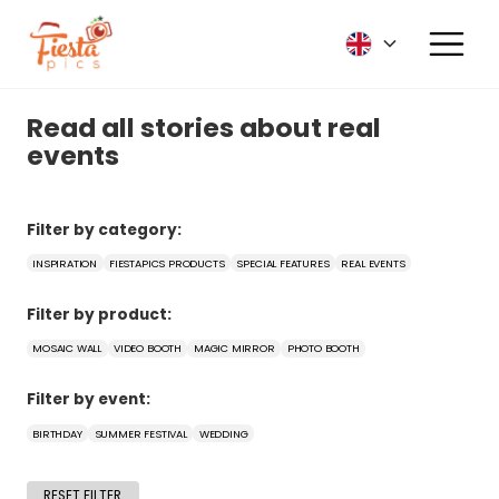
Read all stories about real
events
Filter by category:
INSPIRATION
FIESTAPICS PRODUCTS
SPECIAL FEATURES
REAL EVENTS
Filter by product:
MOSAIC WALL
VIDEO BOOTH
MAGIC MIRROR
PHOTO BOOTH
Filter by event:
BIRTHDAY
SUMMER FESTIVAL
WEDDING
RESET FILTER